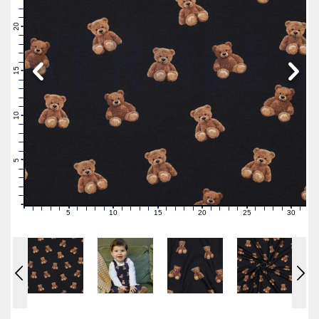
23
22
21
20
19
18
17
16
15
14
13
12
11
10
9
8
7
6
5
4
3
2
1
0
5
10
15
20
25
30
0
1
2
3
4
6
7
8
9
11
12
13
14
16
17
18
19
21
22
23
24
26
27
28
29
31