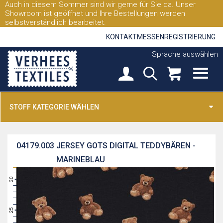
Auch in diesem Sommer sind wir gerne für Sie da. Unser
Showroom ist geöffnet und Ihre Bestellungen werden
selbstverständlich bearbeitet.
KONTAKT
MESSEN
REGISTRIERUNG
Sprache auswählen
STOFF KATEGORIE WÄHLEN
04179.003
JERSEY GOTS DIGITAL TEDDYBÄREN -
MARINEBLAU
31
30
29
28
27
26
25
24