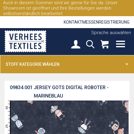
Auch in diesem Sommer sind wir gerne für Sie da. Unser
Showroom ist geöffnet und Ihre Bestellungen werden
selbstverständlich bearbeitet.
KONTAKT
MESSEN
REGISTRIERUNG
Sprache auswählen
STOFF KATEGORIE WÄHLEN
09834.001
JERSEY GOTS DIGITAL ROBOTER -
MARINEBLAU
31
30
29
28
27
26
25
24