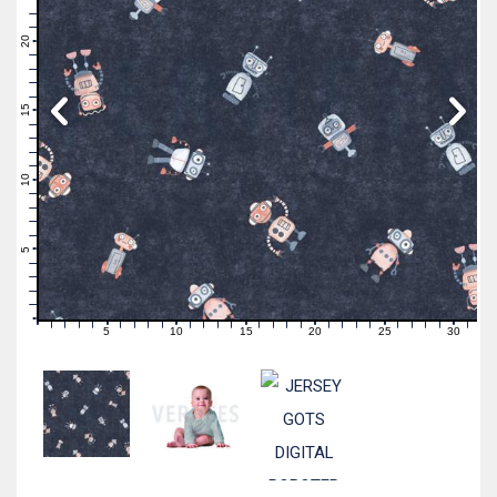
23
22
21
20
19
18
17
16
15
14
13
12
11
10
9
8
7
6
5
4
3
2
1
0
5
10
15
20
25
30
0
1
2
3
4
6
7
8
9
11
12
13
14
16
17
18
19
21
22
23
24
26
27
28
29
31