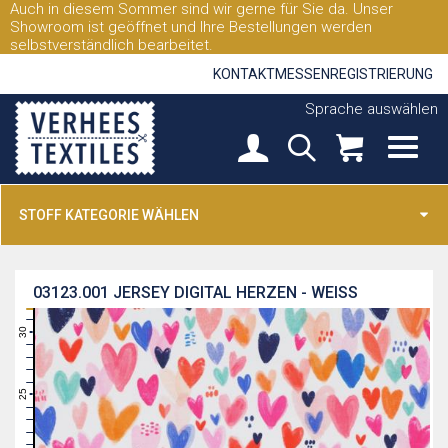
Auch in diesem Sommer sind wir gerne für Sie da. Unser
Showroom ist geöffnet und Ihre Bestellungen werden
selbstverständlich bearbeitet.
KONTAKT
MESSEN
REGISTRIERUNG
Sprache auswählen
STOFF KATEGORIE WÄHLEN
03123.001
JERSEY DIGITAL HERZEN - WEISS
31
30
29
28
27
26
25
24
23
22