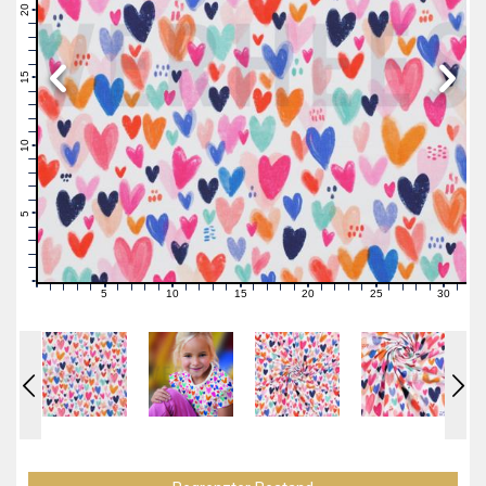
21
20
19
18
17
16
15
14
13
12
11
10
9
8
7
6
5
4
3
2
1
0
5
10
15
20
25
30
0
1
2
3
4
6
7
8
9
11
12
13
14
16
17
18
19
21
22
23
24
26
27
28
29
31