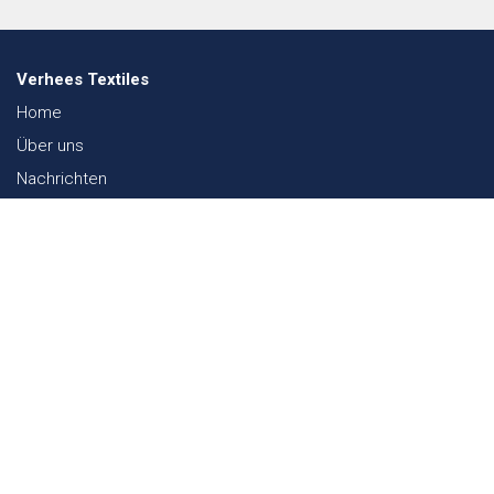
Verhees Textiles
Home
Über uns
Nachrichten
Lookbook
Textil und Nachhaltigkeit
Messen
Kontakt
Webshop
FAQ
Sitemap
Kontakt