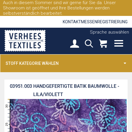
Auch in diesem Sommer sind wir gerne für Sie da. Unser
Showroom ist geöffnet und Ihre Bestellungen werden
selbstverständlich bearbeitet.
KONTAKT
MESSEN
REGISTRIERUNG
Sprache auswählen
STOFF KATEGORIE WÄHLEN
03951.003
HANDGEFERTIGTE BATIK BAUMWOLLE -
LILA/VIOLETT
31
30
29
28
27
26
25
24