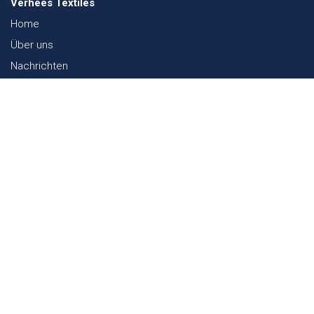
Verhees Textiles
Home
Über uns
Nachrichten
Lookbook
Textil und Nachhaltigkeit
Messen
Kontakt
Webshop
FAQ
Sitemap
Kontakt
Paalgravenlaan 10
5342 LR
Oss
The Netherlands