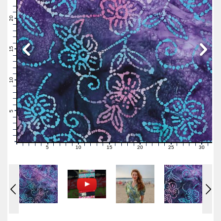
23
22
21
20
19
18
17
16
15
14
13
12
11
10
9
8
7
6
5
4
3
2
1
0
5
10
15
20
25
30
0
1
2
3
4
6
7
8
9
11
12
13
14
16
17
18
19
21
22
23
24
26
27
28
29
31