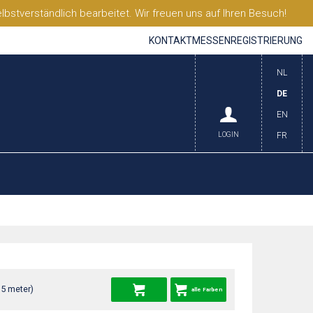
stverständlich bearbeitet. Wir freuen uns auf Ihren Besuch!
KONTAKT
MESSEN
REGISTRIERUNG
NL
DE
EN
LOGIN
FR
35 meter)
alle Farben