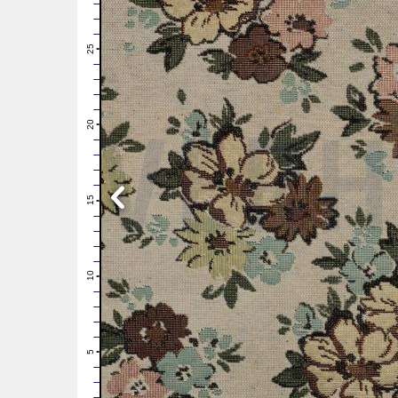
28
27
26
25
24
23
22
21
20
19
18
17
16
15
14
13
12
11
10
9
8
7
6
5
4
3
2