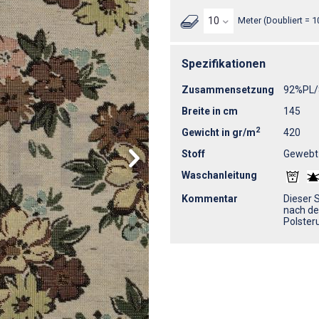
Meter (Doubliert = 1
Spezifikationen
Zusammensetzung
92%PL
Breite in cm
145
2
Gewicht in gr/m
420
Stoff
Gewebt
Waschanleitung
Kommentar
Dieser 
nach de
Polster