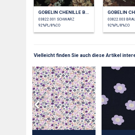
GOBELIN CHENILLE BLUMEN
03822.001 SCHWARZ
03822.003 BRA
92%PL/8%CO
92%PL/8%CO
Vielleicht finden Sie auch diese Artikel inte
BLUMEN