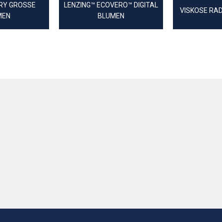
RY GROSSE
LENZING™ ECOVERO™ DIGITAL
VISKOSE RA
MEN
BLUMEN