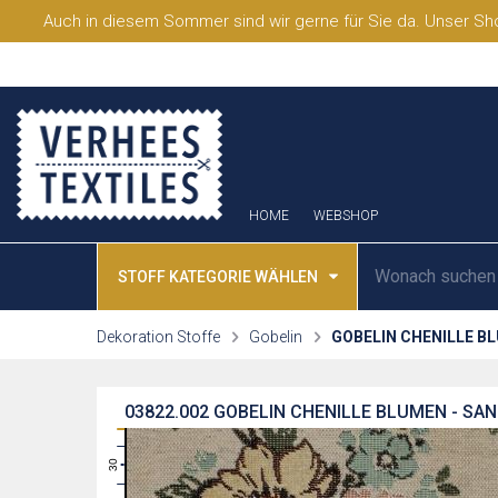
Auch in diesem Sommer sind wir gerne für Sie da. Unser Sho
HOME
WEBSHOP
STOFF KATEGORIE WÄHLEN
Dekoration Stoffe
Gobelin
GOBELIN CHENILLE B
03822.002
GOBELIN CHENILLE BLUMEN - SA
31
30
29