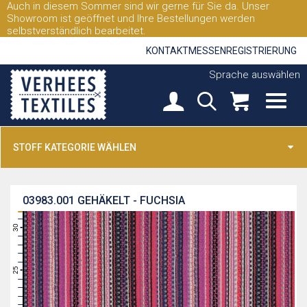
Auch in diesem Sommer sind wir gerne für Sie da. Unser
Showroom ist geöffnet und Ihre Bestellungen werden
selbstverständlich bearbeitet.
KONTAKT
MESSEN
REGISTRIERUNG
Sprache auswählen
STOFF KATEGORIE WÄHLEN
03983.001
GEHÄKELT - FUCHSIA
31
30
29
28
27
26
25
24
23
22