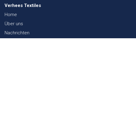
Verhees Textiles
Home
Über uns
Nachrichten
Lookbook
Textil und Nachhaltigkeit
Messen
Kontakt
Webshop
FAQ
Sitemap
Kontakt
Paalgravenlaan 10
5342 LR
Oss