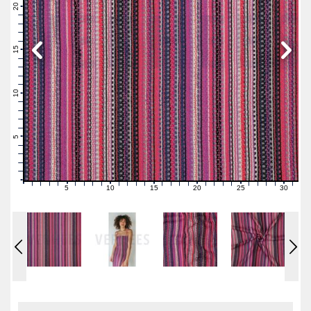
21
20
19
18
17
16
15
14
13
12
11
10
9
8
7
6
5
4
3
2
1
0
5
10
15
20
25
30
0
1
2
3
4
6
7
8
9
11
12
13
14
16
17
18
19
21
22
23
24
26
27
28
29
31