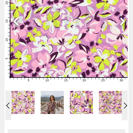
21
20
19
18
17
16
15
14
13
12
11
10
9
8
7
6
5
4
3
2
1
0
5
10
15
20
25
30
0
1
2
3
4
6
7
8
9
11
12
13
14
16
17
18
19
21
22
23
24
26
27
28
29
31