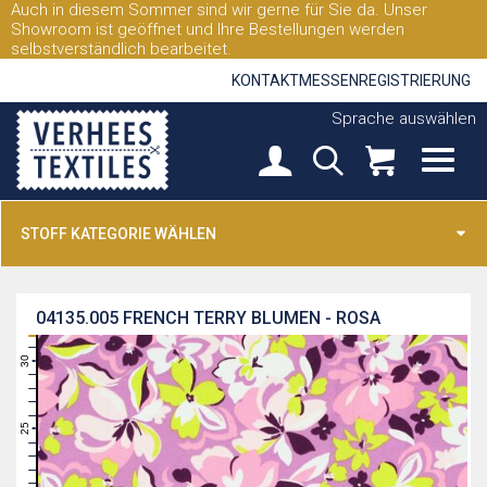
Auch in diesem Sommer sind wir gerne für Sie da. Unser
Showroom ist geöffnet und Ihre Bestellungen werden
selbstverständlich bearbeitet.
KONTAKT
MESSEN
REGISTRIERUNG
Sprache auswählen
STOFF KATEGORIE WÄHLEN
04135.005
FRENCH TERRY BLUMEN - ROSA
31
30
29
28
27
26
25
24
23
22