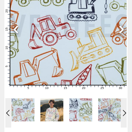
23
22
21
20
19
18
17
16
15
14
13
12
11
10
9
8
7
6
5
4
3
2
1
0
5
10
15
20
25
30
0
1
2
3
4
6
7
8
9
11
12
13
14
16
17
18
19
21
22
23
24
26
27
28
29
31