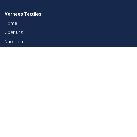
Verhees Textiles
Home
Über uns
Nachrichten
Lookbook
Textil und Nachhaltigkeit
Messen
Kontakt
Webshop
FAQ
Sitemap
Kontakt
Paalgravenlaan 10