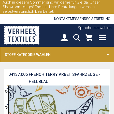
Auch in diesem Sommer sind wir gerne für Sie da. Unser
Showroom ist geöffnet und Ihre Bestellungen werden
selbstverständlich bearbeitet.
KONTAKT
MESSEN
REGISTRIERUNG
Sprache auswählen
STOFF KATEGORIE WÄHLEN
04137.006
FRENCH TERRY ARBEITSFAHRZEUGE -
HELLBLAU
31
30
29
28
27
26
25
24