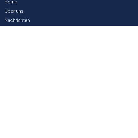
Home
Über uns
Nachrichten
Lookbook
Textil und Nachhaltigkeit
Messen
Kontakt
Webshop
FAQ
Sitemap
Kontakt
Paalgravenlaan 10
5342 LR
Oss
The Netherlands
0031 412 647 347