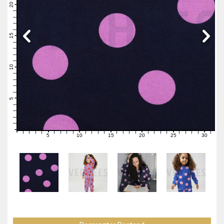
21
20
19
18
17
16
15
14
13
12
11
10
9
8
7
6
5
4
3
2
1
0
5
10
15
20
25
30
0
1
2
3
4
6
7
8
9
11
12
13
14
16
17
18
19
21
22
23
24
26
27
28
29
31