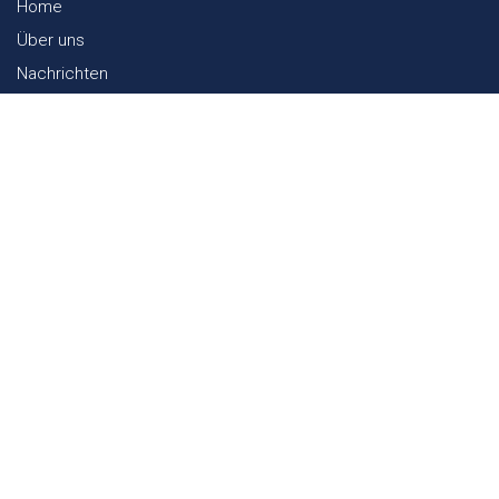
Home
Über uns
Nachrichten
Lookbook
Textil und Nachhaltigkeit
Messen
Kontakt
Webshop
FAQ
Sitemap
Kontakt
Paalgravenlaan 10
5342 LR
Oss
The Netherlands
0031 412 647 347