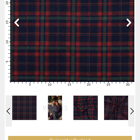
21
20
19
18
17
16
15
14
13
12
11
10
9
8
7
6
5
4
3
2
1
0
5
10
15
20
25
30
0
1
2
3
4
6
7
8
9
11
12
13
14
16
17
18
19
21
22
23
24
26
27
28
29
31