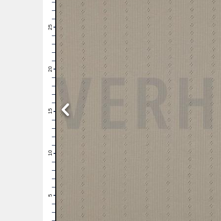
28
27
26
25
24
23
22
21
20
19
18
17
16
15
14
13
12
11
10
9
8
7
6
5
4
3
2