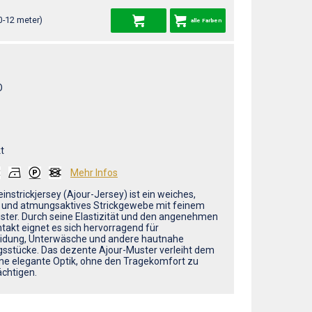
0-12 meter)
alle Farben
O
t
Mehr Infos
instrickjersey (Ajour-Jersey) ist ein weiches,
s und atmungsaktives Strickgewebe mit feinem
ter. Durch seine Elastizität und den angenehmen
takt eignet es sich hervorragend für
idung, Unterwäsche und andere hautnahe
gsstücke. Das dezente Ajour-Muster verleiht dem
ine elegante Optik, ohne den Tragekomfort zu
ächtigen.