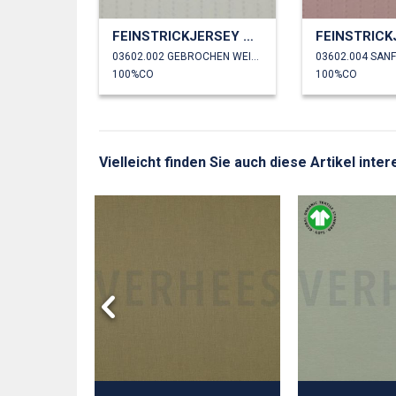
FEINSTRICKJERSEY AJOUR
03602.002 GEBROCHEN WEISS
03602.004 SANF
100%CO
100%CO
Vielleicht finden Sie auch diese Artikel inte
NTERLOCK
Y