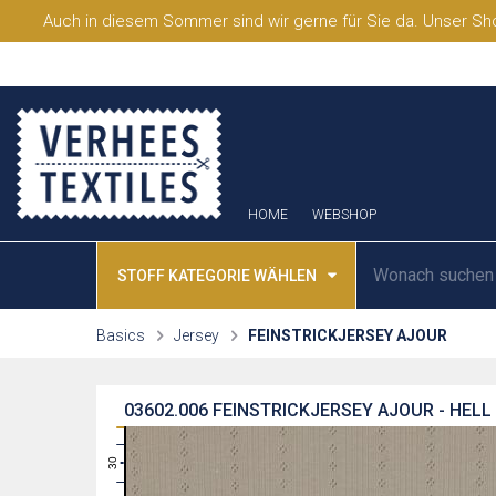
Auch in diesem Sommer sind wir gerne für Sie da. Unser Sho
HOME
WEBSHOP
STOFF KATEGORIE WÄHLEN
Basics
Jersey
FEINSTRICKJERSEY AJOUR
03602.006
FEINSTRICKJERSEY AJOUR - HELL
31
30
29