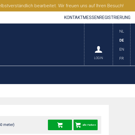
stverständlich bearbeitet. Wir freuen uns auf Ihren Besuch!
KONTAKT
MESSEN
REGISTRIERUNG
NL
DE
EN
LOGIN
FR
50 meter)
alle Farben