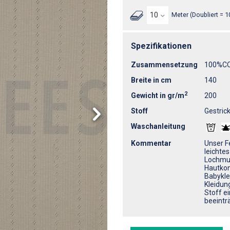
Meter (Doubliert = 1
Spezifikationen
Zusammensetzung
100%C
Breite in cm
140
2
Gewicht in gr/m
200
Stoff
Gestrick
Waschanleitung
Kommentar
Unser Fe
leichte
Lochmus
Hautkon
Babykle
Kleidun
Stoff e
beeintr