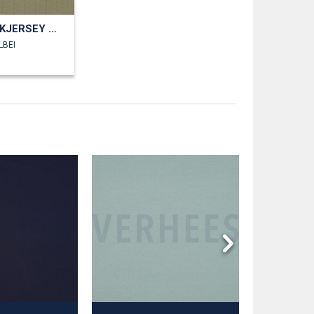
FEINSTRICKJERSEY AJOUR
LBEI