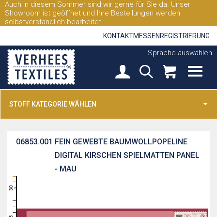
Auch in diesem Sommer sind wir gerne für Sie da. Unser
Showroom ist geöffnet und Ihre Bestellungen werden
selbstverständlich bearbeitet.
KONTAKT
MESSEN
REGISTRIERUNG
Sprache auswählen
STOFF KATEGORIE WÄHLEN
06853.001
FEIN GEWEBTE BAUMWOLLPOPELINE
DIGITAL KIRSCHEN SPIELMATTEN PANEL
- MAU
31
30
29
28
27
26