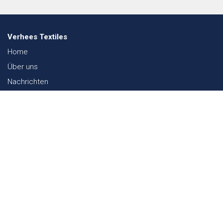
Verhees Textiles
Home
Über uns
Nachrichten
Lookbook
Textil und Nachhaltigkeit
Messen
Kontakt
Webshop
FAQ
Sitemap
Kontakt