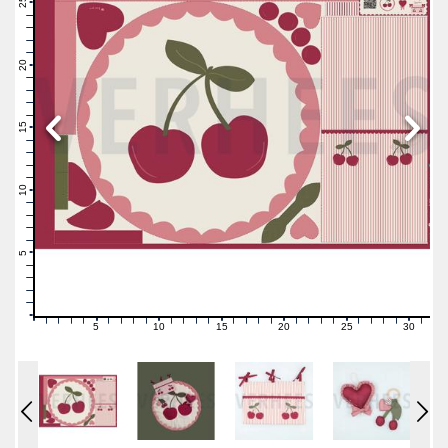
25
24
23
22
21
20
19
18
17
16
15
14
13
12
11
10
9
8
7
6
5
4
3
2
1
0
5
10
15
20
25
30
0
1
2
3
4
6
7
8
9
11
12
13
14
16
17
18
19
21
22
23
24
26
27
28
29
31