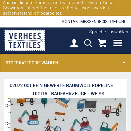
Auch in diesem Sommer sind wir gerne für Sie da. Unser
Showroom ist geöffnet und Ihre Bestellungen werden
selbstverständlich bearbeitet.
KONTAKT
MESSEN
REGISTRIERUNG
Sprache auswählen
STOFF KATEGORIE WÄHLEN
02072.001
FEIN GEWEBTE BAUMWOLLPOPELINE
DIGITAL BAUFAHRZEUGE - WEISS
31
30
29
28
27
26
25
24