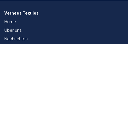
Verhees Textiles
Home
Über uns
Nachrichten
Lookbook
Textil und Nachhaltigkeit
Messen
Kontakt
Webshop
FAQ
Sitemap
Kontakt
Paalgravenlaan 10