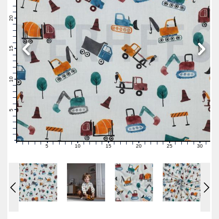
23
22
21
20
19
18
17
16
15
14
13
12
11
10
9
8
7
6
5
4
3
2
1
0
5
10
15
20
25
30
0
1
2
3
4
6
7
8
9
11
12
13
14
16
17
18
19
21
22
23
24
26
27
28
29
31