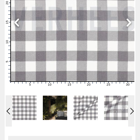
21
20
19
18
17
16
15
14
13
12
11
10
9
8
7
6
5
4
3
2
1
0
5
10
15
20
25
30
0
1
2
3
4
6
7
8
9
11
12
13
14
16
17
18
19
21
22
23
24
26
27
28
29
31