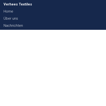
Verhees Textiles
Home
Über uns
Nachrichten
Lookbook
Textil und Nachhaltigkeit
Messen
Kontakt
Webshop
FAQ
Sitemap
Kontakt
Paalgravenlaan 10
5342 LR
Oss