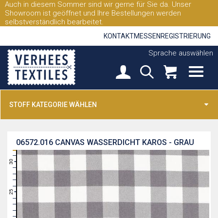
Auch in diesem Sommer sind wir gerne für Sie da. Unser
Showroom ist geöffnet und Ihre Bestellungen werden
selbstverständlich bearbeitet.
KONTAKT
MESSEN
REGISTRIERUNG
Sprache auswählen
STOFF KATEGORIE WÄHLEN
06572.016
CANVAS WASSERDICHT KAROS - GRAU
31
30
29
28
27
26
25
24
23
22