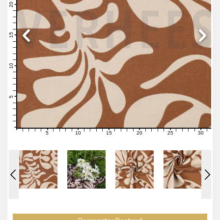
21
20
19
18
17
16
15
14
13
12
11
10
9
8
7
6
5
4
3
2
1
0
5
10
15
20
25
30
0
1
2
3
4
6
7
8
9
11
12
13
14
16
17
18
19
21
22
23
24
26
27
28
29
31