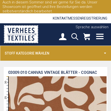
Auch in diesem Sommer sind wir gerne für Sie da. Unser
Showroom ist geöffnet und Ihre Bestellungen werden
selbstverständlich bearbeitet.
KONTAKT
MESSEN
REGISTRIERUNG
Sprache auswählen
STOFF KATEGORIE WÄHLEN
03009.010
CANVAS VINTAGE BLÄTTER - COGNAC
31
30
29
28
27
26
25
24
23
22