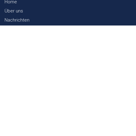
Home
Über uns
Nachrichten
Lookbook
Textil und Nachhaltigkeit
Messen
Kontakt
Webshop
FAQ
Sitemap
Kontakt
Paalgravenlaan 10
5342 LR
Oss
The Netherlands
0031 412 647 347