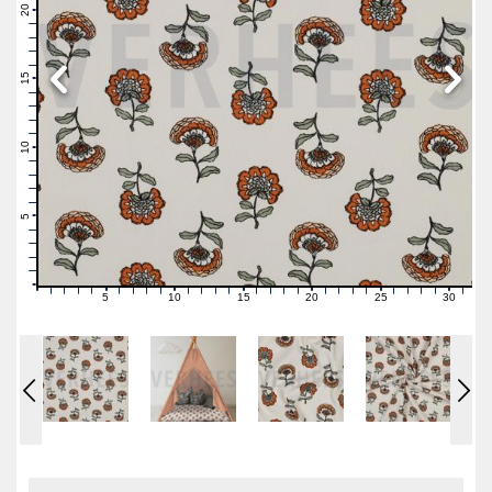
21
20
19
18
17
16
15
14
13
12
11
10
9
8
7
6
5
4
3
2
1
0
5
10
15
20
25
30
0
1
2
3
4
6
7
8
9
11
12
13
14
16
17
18
19
21
22
23
24
26
27
28
29
31