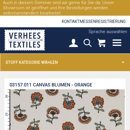
Auch in diesem Sommer sind wir gerne für Sie da. Unser
Showroom ist geöffnet und Ihre Bestellungen werden
selbstverständlich bearbeitet.
KONTAKT
MESSEN
REGISTRIERUNG
Sprache auswählen
STOFF KATEGORIE WÄHLEN
03157.011
CANVAS BLUMEN - ORANGE
31
30
29
28
27
26
25
24
23
22