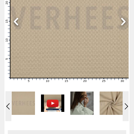
21
20
19
18
17
16
15
14
13
12
11
10
9
8
7
6
5
4
3
2
1
0
5
10
15
20
25
30
0
1
2
3
4
6
7
8
9
11
12
13
14
16
17
18
19
21
22
23
24
26
27
28
29
31