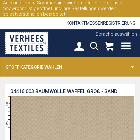
Auch in diesem Sommer sind wir gerne für Sie da. Unser
Showroom ist geöffnet und Ihre Bestellungen werden
selbstverständlich bearbeitet.
KONTAKT
MESSEN
REGISTRIERUNG
Sprache auswählen
STOFF KATEGORIE WÄHLEN
04416.003
BAUMWOLLE WAFFEL GROß - SAND
31
30
29
28
27
26
25
24
23
22