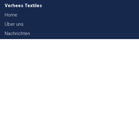
Verhees Textiles
Home
Über uns
Nachrichten
Lookbook
Textil und Nachhaltigkeit
Messen
Kontakt
Webshop
FAQ
Sitemap
Kontakt
Paalgravenlaan 10
5342 LR
Oss