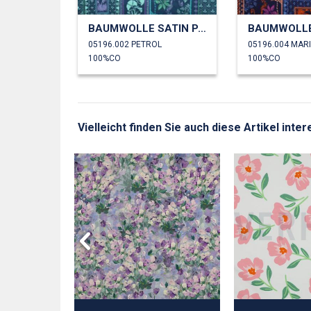
BAUMWOLLE SATIN PATCHWORK BLUMEN
05196.002 PETROL
05196.004 MAR
100%CO
100%CO
Vielleicht finden Sie auch diese Artikel inte
OPELINE
NE BLUMEN