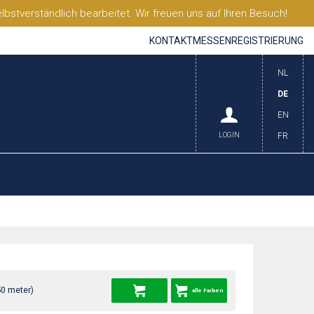
stverständlich bearbeitet. Wir freuen uns auf Ihren Besuch!
KONTAKT
MESSEN
REGISTRIERUNG
NL
DE
EN
LOGIN
FR
50 meter)
alle Farben