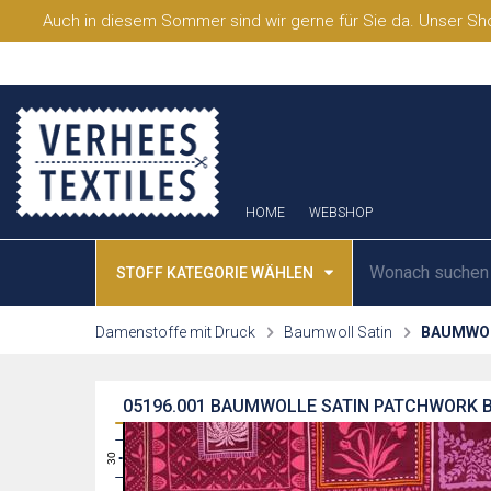
Auch in diesem Sommer sind wir gerne für Sie da. Unser Sho
HOME
WEBSHOP
STOFF KATEGORIE WÄHLEN
Damenstoffe mit Druck
Baumwoll Satin
BAUMWOL
05196.001
BAUMWOLLE SATIN PATCHWORK B
31
30
29