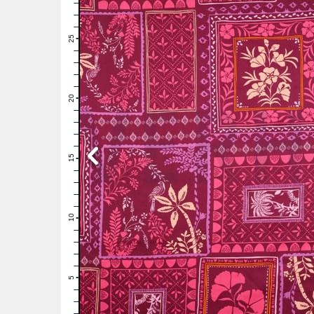
28
27
26
25
24
23
22
21
20
19
18
17
16
15
14
13
12
11
10
9
8
7
6
5
4
3
2