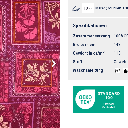
Meter (Doubliert = 1
Spezifikationen
Zusammensetzung
100%C
Breite in cm
148
2
Gewicht in gr/m
115
Stoff
Gewebt
Waschanleitung