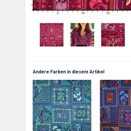
1
0
0
5
10
15
1
2
3
4
6
7
8
9
11
12
13
14
16
17
18
19
Andere Farben in diesem Artikel