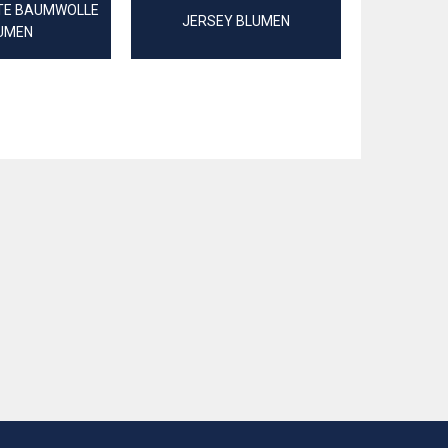
TE BAUMWOLLE
STEPPST
JERSEY BLUMEN
UMEN
BLUMEN