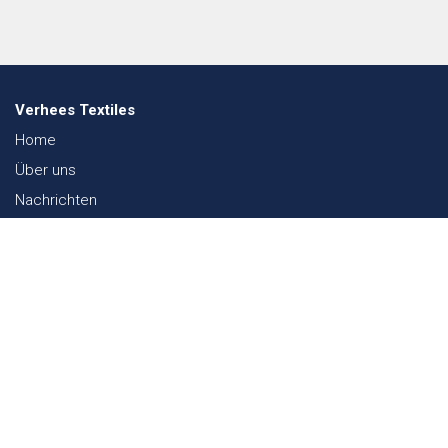
Verhees Textiles
Home
Über uns
Nachrichten
Lookbook
Textil und Nachhaltigkeit
Messen
Kontakt
Webshop
FAQ
Sitemap