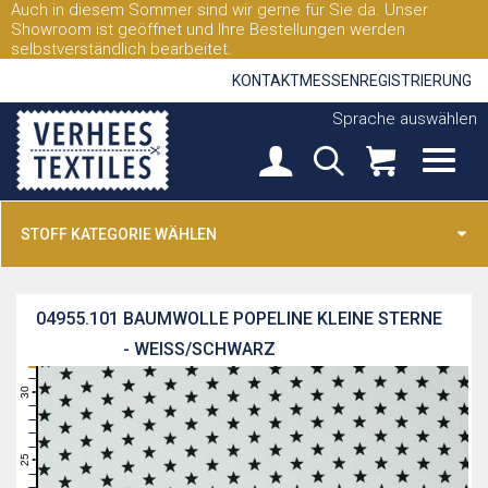
Auch in diesem Sommer sind wir gerne für Sie da. Unser
Showroom ist geöffnet und Ihre Bestellungen werden
selbstverständlich bearbeitet.
KONTAKT
MESSEN
REGISTRIERUNG
Sprache auswählen
STOFF KATEGORIE WÄHLEN
04955.101
BAUMWOLLE POPELINE KLEINE STERNE
- WEISS/SCHWARZ
31
30
29
28
27
26
25
24