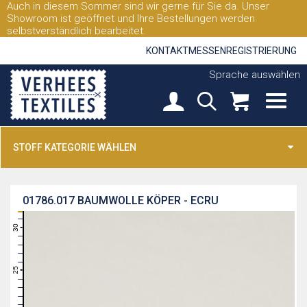
Auch in diesem Sommer sind wir gerne für Sie da. Unser
Showroom ist geöffnet und Ihre Bestellungen werden
selbstverständlich bearbeitet.
KONTAKT
MESSEN
REGISTRIERUNG
Sprache auswählen
STOFF KATEGORIE WÄHLEN
01786.017
BAUMWOLLE KÖPER - ECRU
31
30
29
28
27
26
25
24
23
22