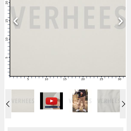
21
20
19
18
17
16
15
14
13
12
11
10
9
8
7
6
5
4
3
2
1
0
5
10
15
20
25
30
0
1
2
3
4
6
7
8
9
11
12
13
14
16
17
18
19
21
22
23
24
26
27
28
29
31