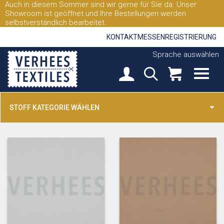
Auch in diesem Sommer sind wir gerne für Sie da. Unser
Showroom ist geöffnet und Ihre Bestellungen werden
selbstverständlich bearbeitet.
KONTAKT
MESSEN
REGISTRIERUNG
Sprache auswählen
STOFF KATEGORIE WÄHLEN