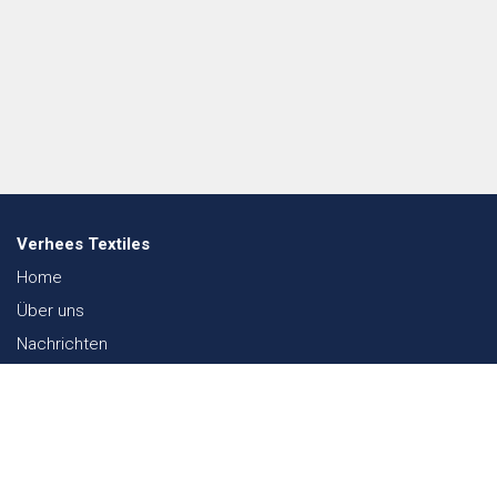
Verhees Textiles
Home
Über uns
Nachrichten
Lookbook
Textil und Nachhaltigkeit
Messen
Kontakt