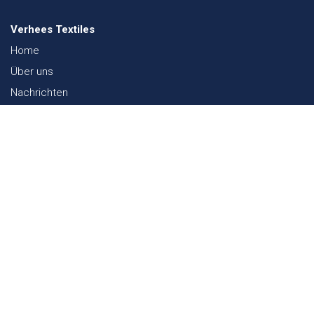
Verhees Textiles
Home
Über uns
Nachrichten
Lookbook
Textil und Nachhaltigkeit
Messen
Kontakt
Webshop
FAQ
Sitemap
Kontakt
Paalgravenlaan 10