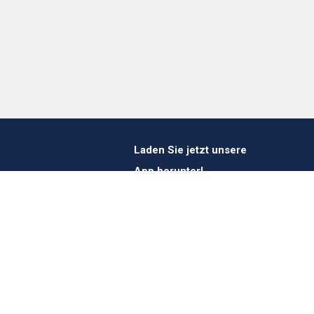
Laden Sie jetzt unsere
App herunter!
1 412 647 347
es@verheestextiles.com
Folgen Sie uns in den
sozialen Medien!