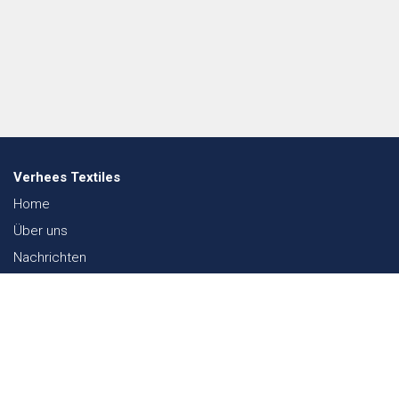
Verhees Textiles
Home
Über uns
Nachrichten
Lookbook
Textil und Nachhaltigkeit
Messen
Kontakt
Webshop