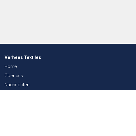
Verhees Textiles
Home
Über uns
Nachrichten
Lookbook
Textil und Nachhaltigkeit
Messen
Kontakt
Webshop