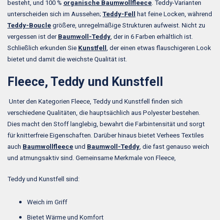
besteht, und 100 %
organische Baumwollfleece
. Teddy-Varianten
unterscheiden sich im Aussehen;
Teddy-Fell
hat feine Locken, während
Teddy-Boucle
größere, unregelmäßige Strukturen aufweist. Nicht zu
vergessen ist der
Baumwoll-Teddy
, der in 6 Farben erhältlich ist.
Schließlich erkunden Sie
Kunstfell
, der einen etwas flauschigeren Look
bietet und damit die weichste Qualität ist.
Fleece, Teddy und Kunstfell
Unter den Kategorien Fleece, Teddy und Kunstfell finden sich
verschiedene Qualitäten, die hauptsächlich aus Polyester bestehen.
Dies macht den Stoff langlebig, bewahrt die Farbintensität und sorgt
für knitterfreie Eigenschaften. Darüber hinaus bietet Verhees Textiles
auch
Baumwollfleece
und
Baumwoll-Teddy
, die fast genauso weich
und atmungsaktiv sind. Gemeinsame Merkmale von Fleece,
Teddy und Kunstfell sind:
Weich im Griff
Bietet Wärme und Komfort