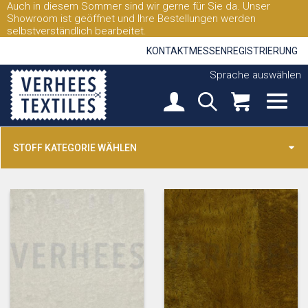
Auch in diesem Sommer sind wir gerne für Sie da. Unser
Showroom ist geöffnet und Ihre Bestellungen werden
selbstverständlich bearbeitet.
KONTAKT
MESSEN
REGISTRIERUNG
Sprache auswählen
STOFF KATEGORIE WÄHLEN