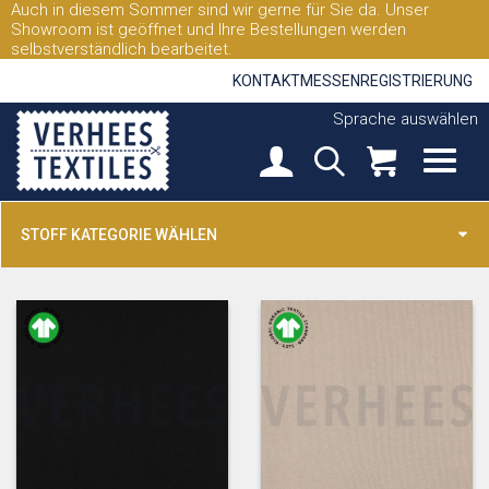
Auch in diesem Sommer sind wir gerne für Sie da. Unser
Showroom ist geöffnet und Ihre Bestellungen werden
selbstverständlich bearbeitet.
KONTAKT
MESSEN
REGISTRIERUNG
Sprache auswählen
STOFF KATEGORIE WÄHLEN