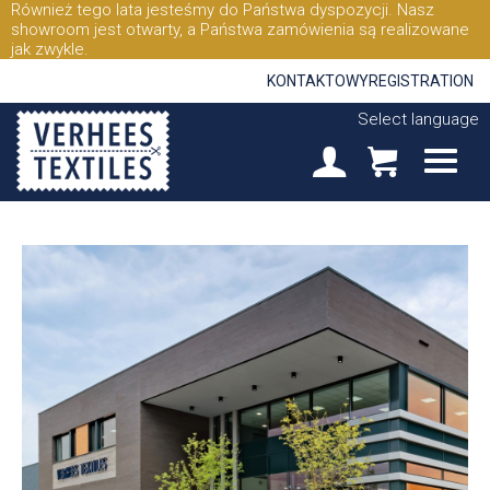
Również tego lata jesteśmy do Państwa dyspozycji. Nasz
showroom jest otwarty, a Państwa zamówienia są realizowane
jak zwykle.
KONTAKTOWY
REGISTRATION
Select language