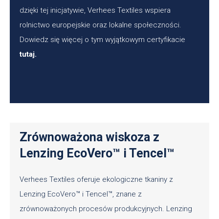
dzięki tej inicjatywie, Verhees Textiles wspiera
rolnictwo europejskie oraz lokalne społeczności.
Dowiedz się więcej o tym wyjątkowym certyfikacie
tutaj.
Zrównoważona wiskoza z
Lenzing EcoVero™ i Tencel™
Verhees Textiles oferuje ekologiczne tkaniny z
Lenzing EcoVero™ i Tencel™, znane z
zrównoważonych procesów produkcyjnych. Lenzing