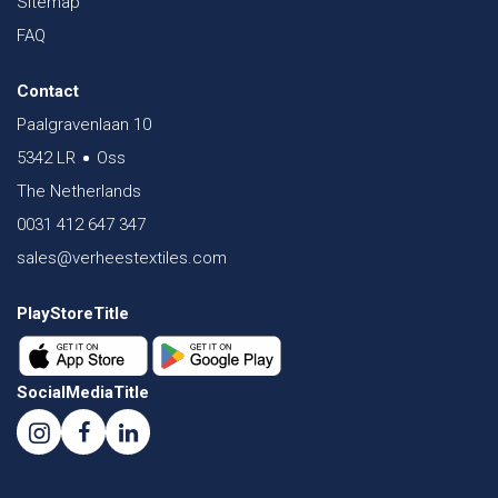
Sitemap
FAQ
Contact
Paalgravenlaan 10
5342 LR
Oss
The Netherlands
0031 412 647 347
sales@verheestextiles.com
PlayStoreTitle
SocialMediaTitle