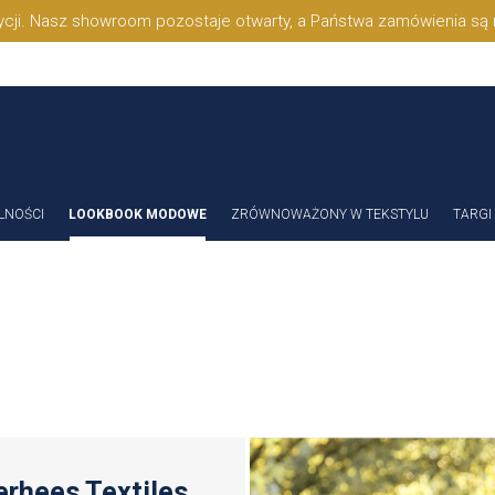
cji. Nasz showroom pozostaje otwarty, a Państwa zamówienia są 
LNOŚCI
LOOKBOOK MODOWE
ZRÓWNOWAŻONY W TEKSTYLU
TARGI
rhees Textiles