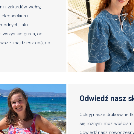
nin, żakardów, wełny,
 eleganckich i
odnych, jak i
 wszystkie gusta, od
awsze znajdziesz coś, co
Odwiedź nasz s
Odkryj nasze drukowane 
się licznymi możliwościami
Odwiedź nasz nowoczesny 