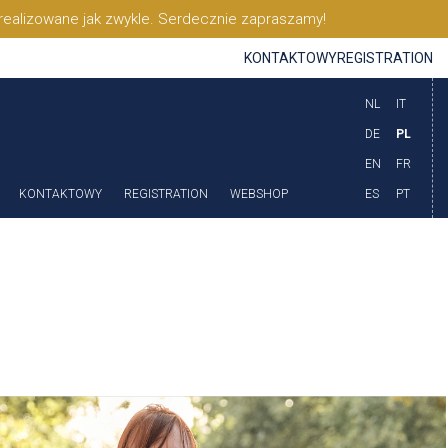
realizowane jak zwykle. Serdecznie zapraszamy!
KONTAKTOWY
REGISTRATION
NL
IT
DE
PL
EN
FR
KONTAKTOWY
REGISTRATION
WEBSHOP
ES
PT
LOGIN