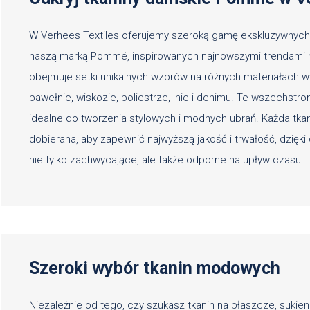
W Verhees Textiles oferujemy szeroką gamę ekskluzywnych
naszą marką Pommé, inspirowanych najnowszymi trendami 
obejmuje setki unikalnych wzorów na różnych materiałach wy
bawełnie, wiskozie, poliestrze, lnie i denimu. Te wszechstro
idealne do tworzenia stylowych i modnych ubrań. Każda tkan
dobierana, aby zapewnić najwyższą jakość i trwałość, dzięk
nie tylko zachwycające, ale także odporne na upływ czasu.
Szeroki wybór tkanin modowych
Niezależnie od tego, czy szukasz tkanin na płaszcze, sukien