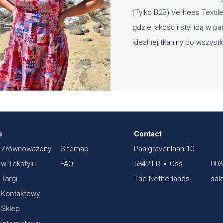
(Tylko B2B) Verhees Texti
gdzie jakość i styl idą w 
idealnej tkaniny do wszys
s
Contact
Zrównoważony
Sitemap
Paalgravenlaan 10
w Tekstylu
FAQ
5342 LR
Oss
003
Targi
The Netherlands
sal
Kontaktowy
Sklep