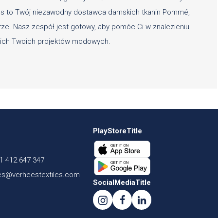
les to Twój niezawodny dostawca damskich tkanin Pommé,
parze. Nasz zespół jest gotowy, aby pomóc Ci w znalezieniu
tkich Twoich projektów modowych.
PlayStoreTitle
1 412 647 347
es@verheestextiles.com
SocialMediaTitle