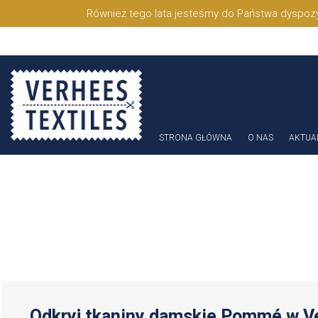
Również tego lata jesteśmy do Państwa dyspozy
STRONA GŁÓWNA
O NAS
AKTUA
Odkryj tkaniny damskie Pommé w Ve