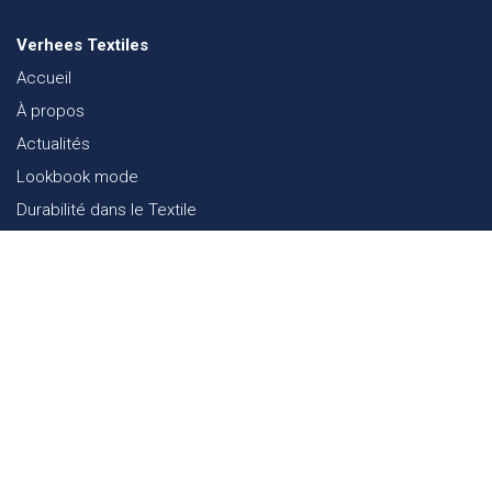
Verhees Textiles
Accueil
À propos
Actualités
Lookbook mode
Durabilité dans le Textile
Événements
Contact
Webshop
FAQ
Sitemap
Contact
Paalgravenlaan 10