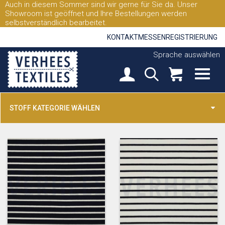
Auch in diesem Sommer sind wir gerne für Sie da. Unser
Showroom ist geöffnet und Ihre Bestellungen werden
selbstverständlich bearbeitet.
KONTAKT
MESSEN
REGISTRIERUNG
Sprache auswählen
STOFF KATEGORIE WÄHLEN