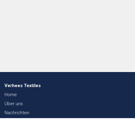
Verhees Textiles
Home
Über uns
Nachrichten
Lookbook
Textil und Nachhaltigkeit