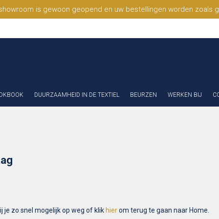
 showroom is gewoon geopend en uw bestellingen worden zoals geb
OKBOOK
DUURZAAMHEID IN DE TEXTIEL
BEURZEN
WERKEN BIJ
C
aag
 je zo snel mogelijk op weg of klik
hier
om terug te gaan naar Home.