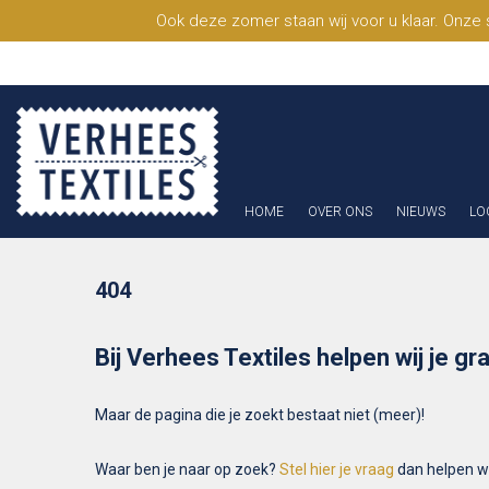
Ook deze zomer staan wij voor u klaar. Onze
HOME
OVER ONS
NIEUWS
LO
404
Bij Verhees Textiles helpen wij je gr
Maar de pagina die je zoekt bestaat niet (meer)!
Waar ben je naar op zoek?
Stel hier je vraag
dan helpen wij