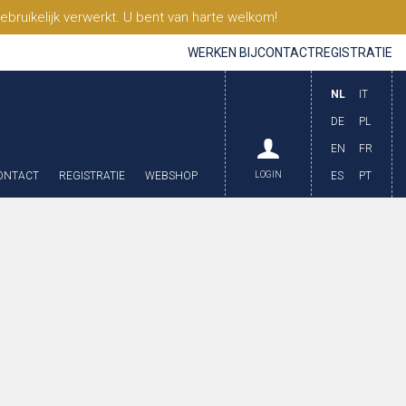
ruikelijk verwerkt. U bent van harte welkom!
WERKEN BIJ
CONTACT
REGISTRATIE
NL
IT
DE
PL
EN
FR
ONTACT
REGISTRATIE
WEBSHOP
LOGIN
ES
PT